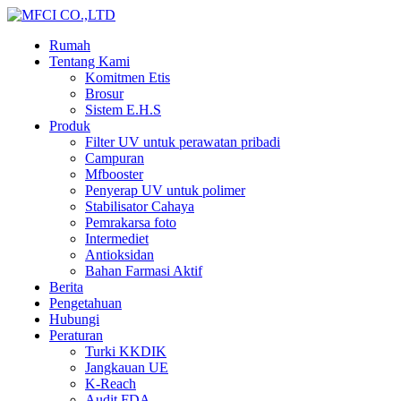
Rumah
Tentang Kami
Komitmen Etis
Brosur
Sistem E.H.S
Produk
Filter UV untuk perawatan pribadi
Campuran
Mfbooster
Penyerap UV untuk polimer
Stabilisator Cahaya
Pemrakarsa foto
Intermediet
Antioksidan
Bahan Farmasi Aktif
Berita
Pengetahuan
Hubungi
Peraturan
Turki KKDIK
Jangkauan UE
K-Reach
Audit FDA