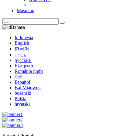
Masukan
Bahasa
Indonesia
English
한국어
עברית
русский
Ελληνικά
România limbi
বাংলা
Español
Bai Miaowen
bosanski
Polski
hrvatski
Kategori Produk